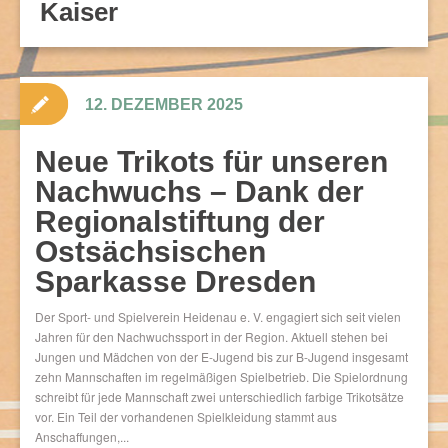
Kaiser
12. DEZEMBER 2025
Neue Trikots für unseren
Nachwuchs – Dank der
Regionalstiftung der
Ostsächsischen
Sparkasse Dresden
Der Sport- und Spielverein Heidenau e. V. engagiert sich seit vielen
Jahren für den Nachwuchssport in der Region. Aktuell stehen bei
Jungen und Mädchen von der E-Jugend bis zur B-Jugend insgesamt
zehn Mannschaften im regelmäßigen Spielbetrieb. Die Spielordnung
schreibt für jede Mannschaft zwei unterschiedlich farbige Trikotsätze
vor. Ein Teil der vorhandenen Spielkleidung stammt aus
Anschaffungen,...