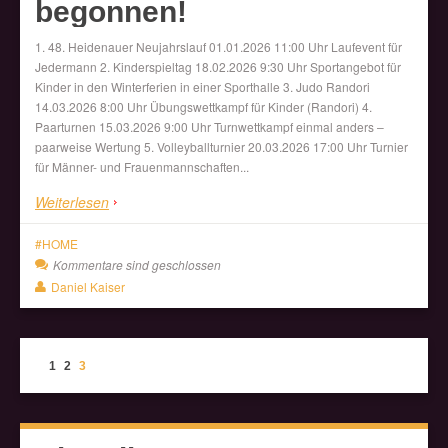
begonnen!
1. 48. Heidenauer Neujahrslauf 01.01.2026 11:00 Uhr Laufevent für
Jedermann 2. Kinderspieltag 18.02.2026 9:30 Uhr Sportangebot für
Kinder in den Winterferien in einer Sporthalle 3. Judo Randori
14.03.2026 8:00 Uhr Übungswettkampf für Kinder (Randori) 4.
Paarturnen 15.03.2026 9:00 Uhr Turnwettkampf einmal anders –
paarweise Wertung 5. Volleyballturnier 20.03.2026 17:00 Uhr Turnier
für Männer- und Frauenmannschaften...
Weiterlesen
HOME
Kommentare sind geschlossen
Daniel Kaiser
1
2
3