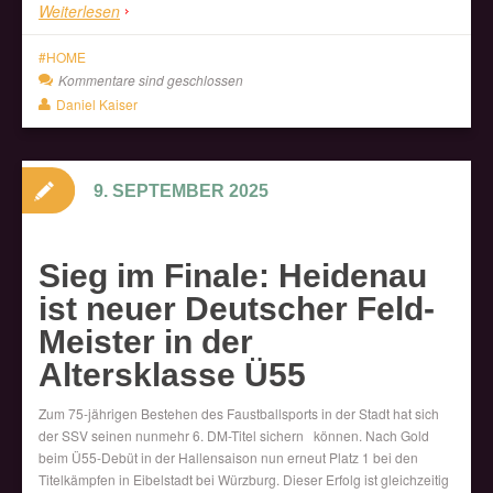
Weiterlesen
HOME
Kommentare sind geschlossen
Daniel Kaiser
9. SEPTEMBER 2025
Sieg im Finale: Heidenau
ist neuer Deutscher Feld-
Meister in der
Altersklasse Ü55
Zum 75-jährigen Bestehen des Faustballsports in der Stadt hat sich
der SSV seinen nunmehr 6. DM-Titel sichern können. Nach Gold
beim Ü55-Debüt in der Hallensaison nun erneut Platz 1 bei den
Titelkämpfen in Eibelstadt bei Würzburg. Dieser Erfolg ist gleichzeitig