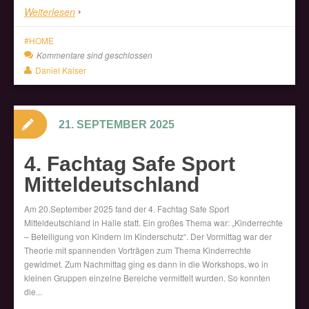
Weiterlesen
HOME
Kommentare sind geschlossen
Daniel Kaiser
21. SEPTEMBER 2025
4. Fachtag Safe Sport
Mitteldeutschland
Am 20.September 2025 fand der 4. Fachtag Safe Sport
Mitteldeutschland in Halle statt. Ein großes Thema war: „Kinderrechte
– Beteiligung von Kindern im Kinderschutz“. Der Vormittag war der
Theorie mit spannenden Vorträgen zum Thema Kinderrechte
gewidmet. Zum Nachmittag ging es dann in die Workshops, wo in
kleinen Gruppen einzelne Bereiche vermittelt wurden. So konnten
die...