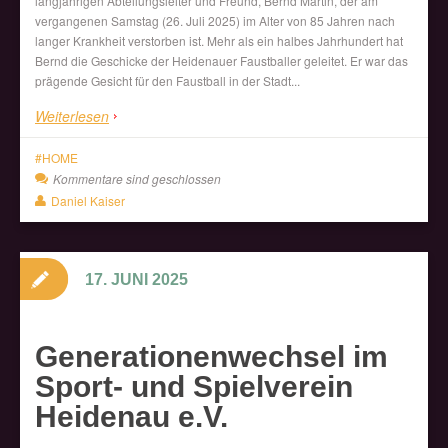
langjährigen Abteilungsleiter und Freund, Bernd Martin, der am
vergangenen Samstag (26. Juli 2025) im Alter von 85 Jahren nach
langer Krankheit verstorben ist. Mehr als ein halbes Jahrhundert hat
Bernd die Geschicke der Heidenauer Faustballer geleitet. Er war das
prägende Gesicht für den Faustball in der Stadt...
Weiterlesen
HOME
Kommentare sind geschlossen
Daniel Kaiser
17. JUNI 2025
Generationenwechsel im
Sport- und Spielverein
Heidenau e.V.