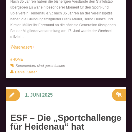
Nach 35 Jahren haben die bisherigen Vorstände den Staffelstab
übergeben Es war ein besonderer Moment für den Sport- und
Spielverein Heidenau e.V.: nach 35 Jahren an der Vereinsspitze
haben die Gründungsmitglieder Frank Müller, Bernd Heinze und
Kirsten Müller ihr Ehrenamt an die nächste Generation übergeben.
Bei der Mitgliederversammlung am 17. Juni wurde der Wechsel
offiziell...
Weiterlesen
HOME
Kommentare sind geschlossen
Daniel Kaiser
1. JUNI 2025
ESF – Die „Sportchallenge
für Heidenau“ hat