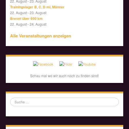
22. August
-
23. August
Trainingslager B, C, D ml, Männer
22. August
-
23. August
Brevet über 600 km
22. August
-
24. August
Alle Veranstaltungen anzeigen
Schau mal wo wir auch noch zu finden sind!
Suche