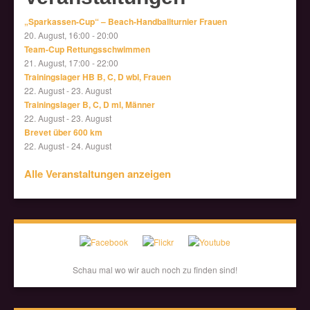
„Sparkassen-Cup“ – Beach-Handballturnier Frauen
20. August, 16:00
-
20:00
Team-Cup Rettungsschwimmen
21. August, 17:00
-
22:00
Trainingslager HB B, C, D wbl, Frauen
22. August
-
23. August
Trainingslager B, C, D ml, Männer
22. August
-
23. August
Brevet über 600 km
22. August
-
24. August
Alle Veranstaltungen anzeigen
Schau mal wo wir auch noch zu finden sind!