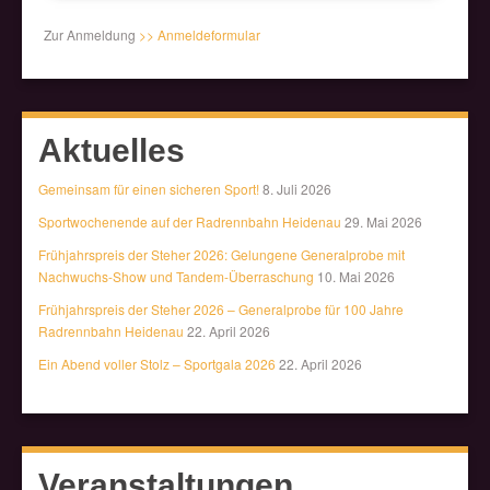
Zur Anmeldung
>> Anmeldeformular
Aktuelles
Gemeinsam für einen sicheren Sport!
8. Juli 2026
Sportwochenende auf der Radrennbahn Heidenau
29. Mai 2026
Frühjahrspreis der Steher 2026: Gelungene Generalprobe mit
Nachwuchs-Show und Tandem-Überraschung
10. Mai 2026
Frühjahrspreis der Steher 2026 – Generalprobe für 100 Jahre
Radrennbahn Heidenau
22. April 2026
Ein Abend voller Stolz – Sportgala 2026
22. April 2026
Veranstaltungen