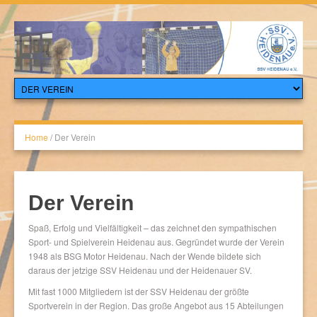
Home
/
Der Verein
Der Verein
Spaß, Erfolg und Vielfältigkeit – das zeichnet den sympathischen
Sport- und Spielverein Heidenau aus. Gegründet wurde der Verein
1948 als BSG Motor Heidenau. Nach der Wende bildete sich
daraus der jetzige SSV Heidenau und der Heidenauer SV.
Mit fast 1000 Mitgliedern ist der SSV Heidenau der größte
Sportverein in der Region. Das große Angebot aus 15 Abteilungen