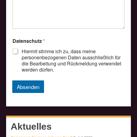
a
c
h
r
i
c
h
Datenschutz
*
t
Hiermit stimme ich zu, dass meine
personenbezogenen Daten ausschließlich für
die Bearbeitung und Rückmeldung verwendet
werden dürfen.
Absenden
Aktuelles