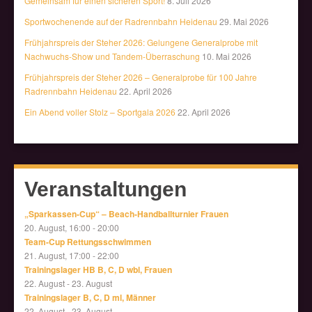
Gemeinsam für einen sicheren Sport!
8. Juli 2026
Sportwochenende auf der Radrennbahn Heidenau
29. Mai 2026
Frühjahrspreis der Steher 2026: Gelungene Generalprobe mit
Nachwuchs-Show und Tandem-Überraschung
10. Mai 2026
Frühjahrspreis der Steher 2026 – Generalprobe für 100 Jahre
Radrennbahn Heidenau
22. April 2026
Ein Abend voller Stolz – Sportgala 2026
22. April 2026
Veranstaltungen
„Sparkassen-Cup“ – Beach-Handballturnier Frauen
20. August, 16:00
-
20:00
Team-Cup Rettungsschwimmen
21. August, 17:00
-
22:00
Trainingslager HB B, C, D wbl, Frauen
22. August
-
23. August
Trainingslager B, C, D ml, Männer
22. August
-
23. August