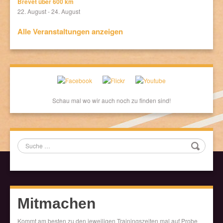
Brevet über 600 km
22. August
-
24. August
Alle Veranstaltungen anzeigen
Schau mal wo wir auch noch zu finden sind!
Suche
Mitmachen
Kommt am besten zu den jeweiligen Trainingszeiten mal auf Probe