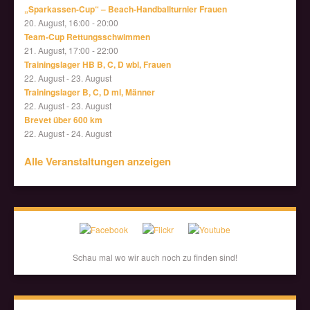
„Sparkassen-Cup“ – Beach-Handballturnier Frauen
20. August, 16:00
-
20:00
Team-Cup Rettungsschwimmen
21. August, 17:00
-
22:00
Trainingslager HB B, C, D wbl, Frauen
22. August
-
23. August
Trainingslager B, C, D ml, Männer
22. August
-
23. August
Brevet über 600 km
22. August
-
24. August
Alle Veranstaltungen anzeigen
Schau mal wo wir auch noch zu finden sind!