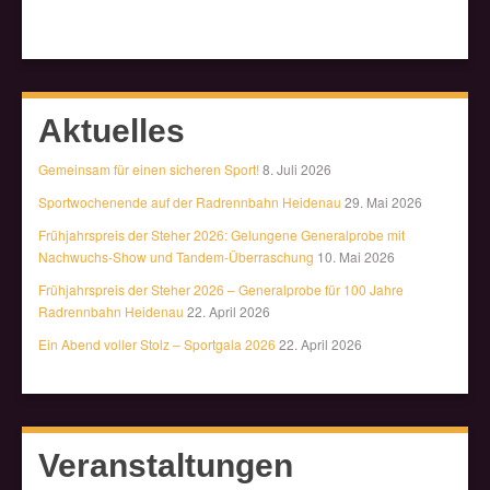
Aktuelles
Gemeinsam für einen sicheren Sport!
8. Juli 2026
Sportwochenende auf der Radrennbahn Heidenau
29. Mai 2026
Frühjahrspreis der Steher 2026: Gelungene Generalprobe mit
Nachwuchs-Show und Tandem-Überraschung
10. Mai 2026
Frühjahrspreis der Steher 2026 – Generalprobe für 100 Jahre
Radrennbahn Heidenau
22. April 2026
Ein Abend voller Stolz – Sportgala 2026
22. April 2026
Veranstaltungen