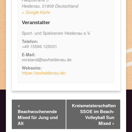
Heidenau
,
01809
Deutschland
+ Google Karte
Veranstalter
Sport- und Spielverein Heidenau e.V.
Telefon:
+49 15566 125031
E-Mail:
vorstand@ssvheidenau.de
Webseite:
httpw://ssvheidenau.de/
Veranstaltung
«
Kreismeisterschaften
Beachwochenende
SSOE im Beach-
Navigation
Mixed für Jung und
Volleyball Sun
Alt
Mixed
»