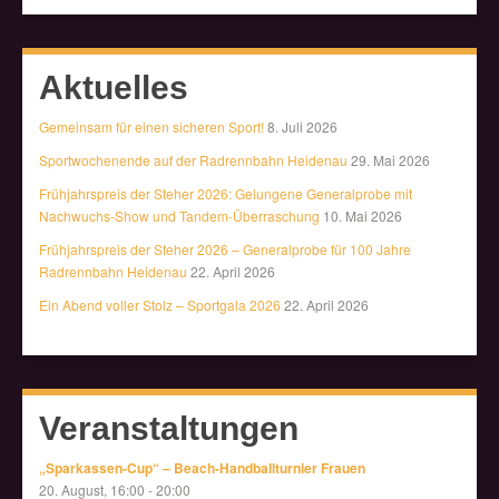
Aktuelles
Gemeinsam für einen sicheren Sport!
8. Juli 2026
Sportwochenende auf der Radrennbahn Heidenau
29. Mai 2026
Frühjahrspreis der Steher 2026: Gelungene Generalprobe mit
Nachwuchs-Show und Tandem-Überraschung
10. Mai 2026
Frühjahrspreis der Steher 2026 – Generalprobe für 100 Jahre
Radrennbahn Heidenau
22. April 2026
Ein Abend voller Stolz – Sportgala 2026
22. April 2026
Veranstaltungen
„Sparkassen-Cup“ – Beach-Handballturnier Frauen
20. August, 16:00
-
20:00