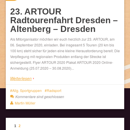
23. ARTOUR
Radtourenfahrt Dresden –
Altenberg – Dresden
Als Mitorganisator möchten wir euch herzlich zur 23. ARTOUR, am
06. September 2020, einladen. Bei insgesamt 5 Touren (20 km bis
100 km) steht sicher für jeden eine kleine Herausforderung bereit. Die
Verpflegung mit regionalen Produkten entlang der Strecke ist
sichergestellt. Flyer ARTOUR 2020 Plakat ARTOUR 2020 Online-
Anmeldung (25.07.2020 – 30.08.2020)...
Weiterlesen
Allg. Sportgruppen
Radsport
Kommentare sind geschlossen
Martin Müller
1
2