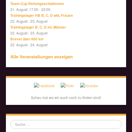
Team-Cup Rettungsschwimmen
21. August, 17:00
-
22:00
Trainingslager HB B, C, D wbl, Frauen
22. August
-
23. August
Trainingslager B, C, D ml, Männer
22. August
-
23. August
Brevet über 600 km
22. August
-
24. August
Alle Veranstaltungen anzeigen
Schau mal wo wir auch noch zu finden sind!
Suche