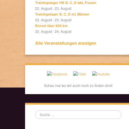
Trainingslager HB B, C, D wbl, Frauen
22. August
-
23. August
Trainingslager B, C, D ml, Männer
22. August
-
23. August
Brevet über 600 km
22. August
-
24. August
Alle Veranstaltungen anzeigen
Schau mal wo wir auch noch zu finden sind!
Suche