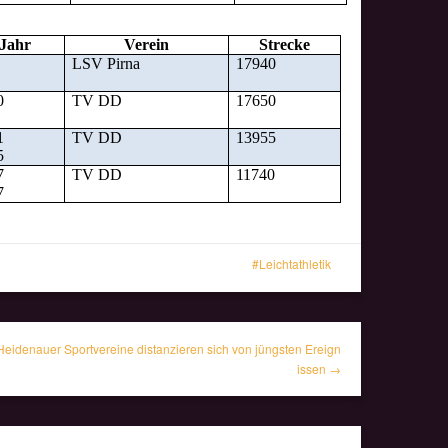
Jahr
Verein
Strecke
LSV Pirna
17940
0
TV DD
17650
1
TV DD
13955
5
7
TV DD
11740
7
Leichtathletik
Heidenauer Sportvereine distanzieren sich von jüngsten Ereign
issen →