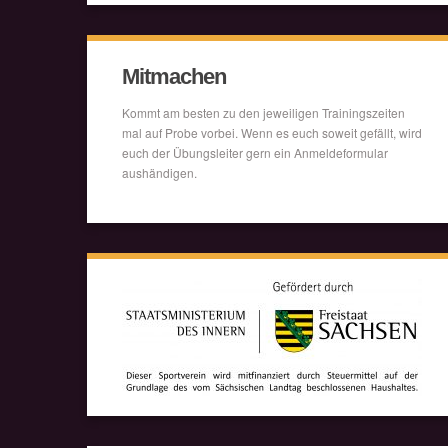
Mitmachen
Kommt am besten zu den jeweiligen Trainingszeiten
mal auf Probe vorbei. Wenn es euch soweit gefällt, wird
euch der Übungsleiter gern ein Anmeldeformular
aushändigen.