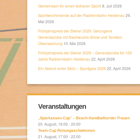
Gemeinsam für einen sicheren Sport!
8. Juli 2026
Sportwochenende auf der Radrennbahn Heidenau
29.
Mai 2026
Frühjahrspreis der Steher 2026: Gelungene
Generalprobe mit Nachwuchs-Show und Tandem-
Überraschung
10. Mai 2026
Frühjahrspreis der Steher 2026 – Generalprobe für 100
Jahre Radrennbahn Heidenau
22. April 2026
Ein Abend voller Stolz – Sportgala 2026
22. April 2026
Veranstaltungen
„Sparkassen-Cup“ – Beach-Handballturnier Frauen
20. August, 16:00
-
20:00
Team-Cup Rettungsschwimmen
21. August, 17:00
-
22:00