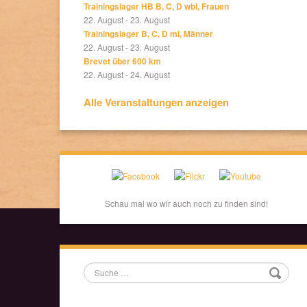
Trainingslager HB B, C, D wbl, Frauen
22. August
-
23. August
Trainingslager B, C, D ml, Männer
22. August
-
23. August
Brevet über 600 km
22. August
-
24. August
Alle Veranstaltungen anzeigen
Schau mal wo wir auch noch zu finden sind!
Suche