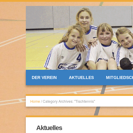
DER VEREIN
AKTUELLES
MITGLIEDSC
Home
/
Category Archives: "Tischtennis"
Aktuelles