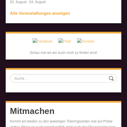
22. August
-
24. August
Alle Veranstaltungen anzeigen
Schau mal wo wir auch noch zu finden sind!
Suche
Mitmachen
Kommt am besten zu den jeweiligen Trainingszeiten mal auf Probe
vorbei. Wenn es euch soweit gefällt, wird euch der Übungsleiter gern