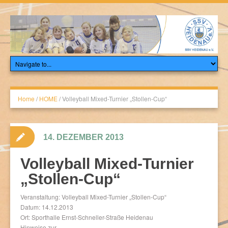
Home
/
HOME
/
Volleyball Mixed-Turnier „Stollen-Cup“
14. DEZEMBER 2013
Volleyball Mixed-Turnier
„Stollen-Cup“
Veranstaltung: Volleyball Mixed-Turnier „Stollen-Cup“
Datum: 14.12.2013
Ort: Sporthalle Ernst-Schneller-Straße Heidenau
Hinweise zur