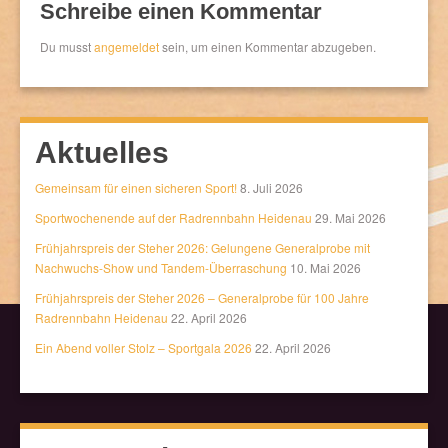
Schreibe einen Kommentar
Du musst
angemeldet
sein, um einen Kommentar abzugeben.
Aktuelles
Gemeinsam für einen sicheren Sport!
8. Juli 2026
Sportwochenende auf der Radrennbahn Heidenau
29. Mai 2026
Frühjahrspreis der Steher 2026: Gelungene Generalprobe mit
Nachwuchs-Show und Tandem-Überraschung
10. Mai 2026
Frühjahrspreis der Steher 2026 – Generalprobe für 100 Jahre
Radrennbahn Heidenau
22. April 2026
Ein Abend voller Stolz – Sportgala 2026
22. April 2026