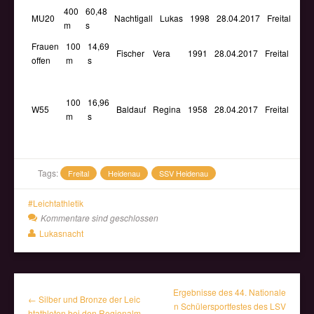
400
60,48
MU20
Nachtigall
Lukas
1998
28.04.2017
Freital
m
s
Frauen
100
14,69
Fischer
Vera
1991
28.04.2017
Freital
offen
m
s
100
16,96
W55
Baldauf
Regina
1958
28.04.2017
Freital
m
s
Tags:
Freital
Heidenau
SSV Heidenau
Leichtathletik
Kommentare sind geschlossen
Lukasnacht
Ergebnisse des 44. Nationale
← Silber und Bronze der Leic
n Schülersportfestes des LSV
htathleten bei den Regionalm