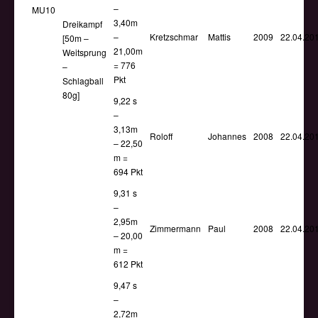
–
MU10
3,40m
Dreikampf
–
Kretzschmar
Mattis
2009
22.04.20
[50m –
21,00m
Weitsprung
= 776
–
Pkt
Schlagball
80g]
9,22 s
–
3,13m
Roloff
Johannes
2008
22.04.20
– 22,50
m =
694 Pkt
9,31 s
–
2,95m
Zimmermann
Paul
2008
22.04.20
– 20,00
m =
612 Pkt
9,47 s
–
2,72m