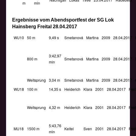
m
min
Ergebnisse vom Abendsportfest der SG Lok
Hainsberg Freital 28.04.2017
WU10
50 m
9,49 s
Smetanová
Martina
2009
28.04.2017
3:42,97
800 m
Smetanová
Martina
2009
28.04.2017
min
Weitsprung
3,04 m
Smetanová
Martina
2009
28.04.2017
WU18
100 m
14,35 s
Heiderich
Klara
2001
28.04.2017
Frei
Weitsprung
4,32 m
Heiderich
Klara
2001
28.04.2017
Frei
5:43,76
MU18
1500 m
Keitel
Sven
2001
28.04.2017
Frei
min