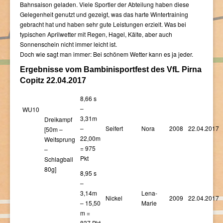
Bahnsaison geladen. Viele Sportler der Abteilung haben diese
Gelegenheit genutzt und gezeigt, was das harte Wintertraining
gebracht hat und haben sehr gute Leistungen erzielt. Was bei
typischen Aprilwetter mit Regen, Hagel, Kälte, aber auch
Sonnenschein nicht immer leicht ist.
Doch wie sagt man immer: Bei schönem Wetter kann es ja jeder.
Ergebnisse vom Bambinisportfest des VfL Pirna
Copitz 22.04.2017
8,66 s
–
WU10
3,31m
Dreikampf
–
Seifert
Nora
2008
22.04.2017
[50m –
22,00m
Weitsprung
= 975
–
Pkt
Schlagball
80g]
8,95 s
–
3,14m
Lena-
Nickel
2009
22.04.2017
– 15,50
Marie
m =
837 Pkt