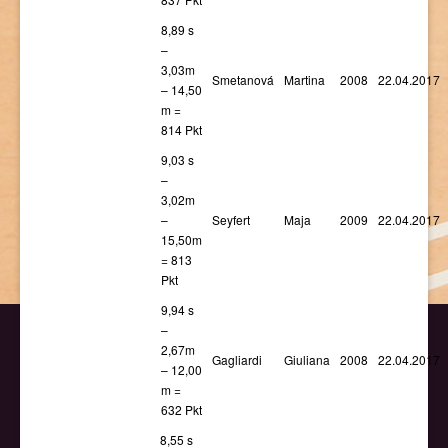
8,89 s
–
3,03m
Smetanová
Martina
2008
22.04.2017
– 14,50
m =
814 Pkt
9,03 s
–
3,02m
–
Seyfert
Maja
2009
22.04.2017
15,50m
= 813
Pkt
9,94 s
–
2,67m
Gagliardi
Giuliana
2008
22.04.2017
– 12,00
m =
632 Pkt
8,55 s