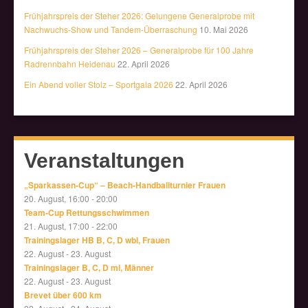
Frühjahrspreis der Steher 2026: Gelungene Generalprobe mit
Nachwuchs-Show und Tandem-Überraschung
10. Mai 2026
Frühjahrspreis der Steher 2026 – Generalprobe für 100 Jahre
Radrennbahn Heidenau
22. April 2026
Ein Abend voller Stolz – Sportgala 2026
22. April 2026
Veranstaltungen
„Sparkassen-Cup“ – Beach-Handballturnier Frauen
20. August, 16:00
-
20:00
Team-Cup Rettungsschwimmen
21. August, 17:00
-
22:00
Trainingslager HB B, C, D wbl, Frauen
22. August
-
23. August
Trainingslager B, C, D ml, Männer
22. August
-
23. August
Brevet über 600 km