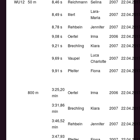
WU12
50 m
8,46 s
Reichmann
Selina
2007
22.04.201
Lara-
8,49 s
Illert
2007
22.04.201
Maria
8,78 s
Rehbein
Jennifer
2007
22.04.201
9,08 s
Oertel
Irma
2006
22.04.201
9,21 s
Brechling
Kiara
2007
22.04.201
Luca
9,69 s
Vaupel
2007
22.04.201
Charlotte
9,91 s
Pfeifer
Fiona
2007
22.04.201
3:25,20
800 m
Oertel
Irma
2006
22.04.201
min
3:31,86
Brechling
Kiara
2007
22.04.201
min
3:46,52
Rehbein
Jennifer
2007
22.04.201
min
3:47,93
Pfeifer
Fiona
2007
22.04.201