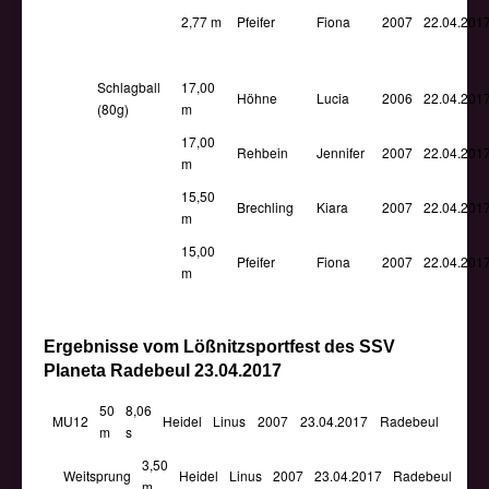
2,77 m
Pfeifer
Fiona
2007
22.04.201
Schlagball
17,00
Höhne
Lucia
2006
22.04.201
(80g)
m
17,00
Rehbein
Jennifer
2007
22.04.201
m
15,50
Brechling
Kiara
2007
22.04.201
m
15,00
Pfeifer
Fiona
2007
22.04.201
m
Ergebnisse vom Lößnitzsportfest des SSV
Planeta Radebeul 23.04.2017
50
8,06
MU12
Heidel
Linus
2007
23.04.2017
Radebeul
m
s
3,50
Weitsprung
Heidel
Linus
2007
23.04.2017
Radebeul
m