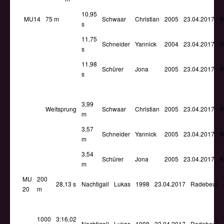
10,95
MU14
75 m
Schwaar
Christian
2005
23.04.2017
R
s
11,75
Schneider
Yannick
2004
23.04.2017
R
s
11,98
Schürer
Jona
2005
23.04.2017
R
s
3,99
Weitsprung
Schwaar
Christian
2005
23.04.2017
R
m
3,57
Schneider
Yannick
2005
23.04.2017
R
m
3,54
Schürer
Jona
2005
23.04.2017
R
m
MU
200
28,13 s
Nachtigall
Lukas
1998
23.04.2017
Radebeul
20
m
1000
3:16,02
Nachtigall
Lukas
1998
23.04.2017
Radebeul