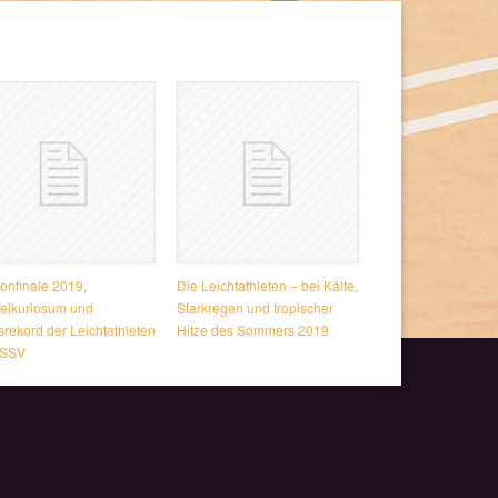
onfinale 2019,
Die Leichtathleten – bei Kälte,
felkuriosum und
Starkregen und tropischer
srekord der Leichtathleten
Hitze des Sommers 2019
 SSV