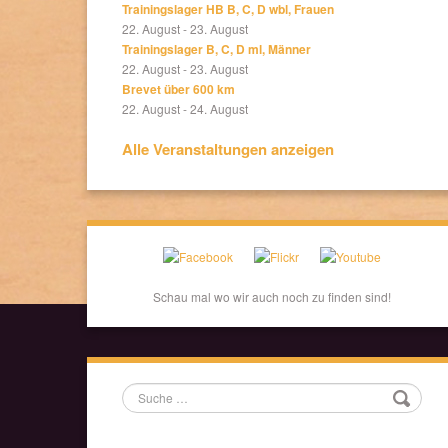
Trainingslager HB B, C, D wbl, Frauen
22. August
-
23. August
Trainingslager B, C, D ml, Männer
22. August
-
23. August
Brevet über 600 km
22. August
-
24. August
Alle Veranstaltungen anzeigen
Schau mal wo wir auch noch zu finden sind!
Suche