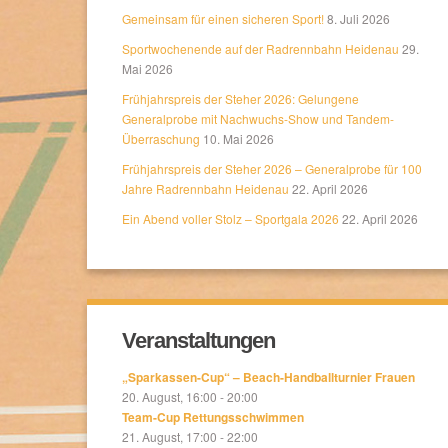
Gemeinsam für einen sicheren Sport!
8. Juli 2026
Sportwochenende auf der Radrennbahn Heidenau
29.
Mai 2026
Frühjahrspreis der Steher 2026: Gelungene
Generalprobe mit Nachwuchs-Show und Tandem-
Überraschung
10. Mai 2026
Frühjahrspreis der Steher 2026 – Generalprobe für 100
Jahre Radrennbahn Heidenau
22. April 2026
Ein Abend voller Stolz – Sportgala 2026
22. April 2026
Veranstaltungen
„Sparkassen-Cup“ – Beach-Handballturnier Frauen
20. August, 16:00
-
20:00
Team-Cup Rettungsschwimmen
21. August, 17:00
-
22:00