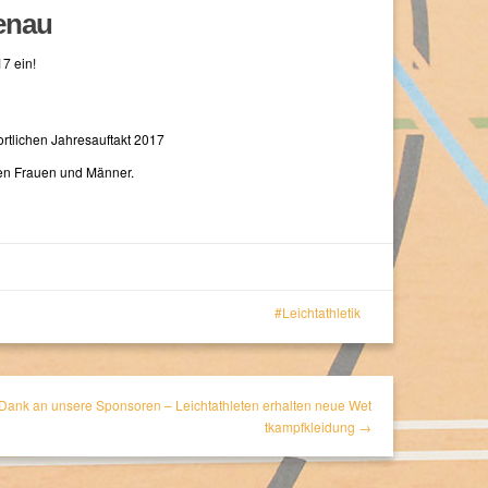
denau
7 ein!
rtlichen Jahresauftakt 2017
ten Frauen und Männer.
Leichtathletik
Dank an unsere Sponsoren – Leichtathleten erhalten neue Wet
tkampfkleidung →