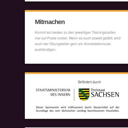
Mitmachen
Kommt am besten zu den jeweiligen Trainingszeiten
mal auf Probe vorbei. Wenn es euch soweit gefällt, wird
euch der Übungsleiter gern ein Anmeldeformular
aushändigen.