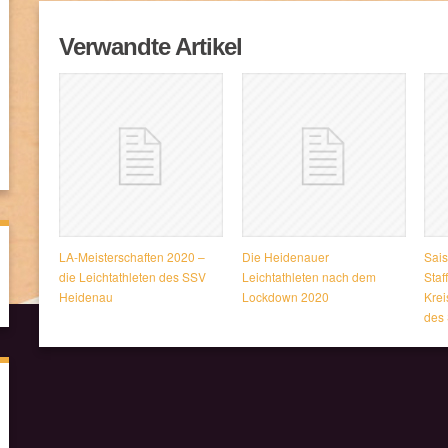
Verwandte Artikel
LA-Meisterschaften 2020 –
Die Heidenauer
Sais
die Leichtathleten des SSV
Leichtathleten nach dem
Staf
Heidenau
Lockdown 2020
Krei
des