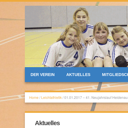
DER VEREIN
AKTUELLES
MITGLIEDSC
Home
/
Leichtathletik
/
01.01.2017 – 41. Neujahrslauf Heidenau
Aktuelles