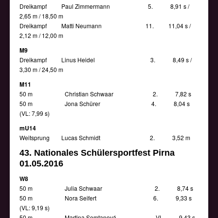
Dreikampf Paul Zimmermann 5. 8,91 s /
2,65 m / 18,50 m
Dreikampf Matti Neumann 11. 11,04 s /
2,12 m / 12,00 m
M9
Dreikampf Linus Heidel 3. 8,49 s /
3,30 m / 24,50 m
M11
50 m Christian Schwaar 2. 7,82 s
50 m Jona Schürer 4. 8,04 s
(VL: 7,99 s)
mU14
Weitsprung Lucas Schmidt 2. 3,52 m
43. Nationales Schülersportfest Pirna
01.05.2016
W8
50 m Julia Schwaar 2. 8,74 s
50 m Nora Seifert 6. 9,33 s
(VL: 9,19 s)
50 m Martina Semtanová VL 9,43 s