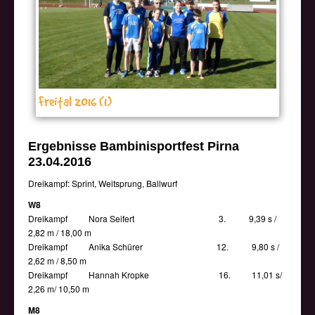
Freital 2016 (1)
Ergebnisse Bambinisportfest Pirna
23.04.2016
Dreikampf: Sprint, Weitsprung, Ballwurf
W8
Dreikampf Nora Seifert 3. 9,39 s /
2,82 m / 18,00 m
Dreikampf Anika Schürer 12. 9,80 s /
2,62 m / 8,50 m
Dreikampf Hannah Kropke 16. 11,01 s/
2,26 m/ 10,50 m
M8