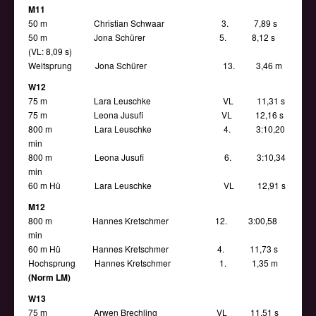
M11
50 m Christian Schwaar 3. 7,89 s
50 m Jona Schürer 5. 8,12 s
(VL: 8,09 s)
Weitsprung Jona Schürer 13. 3,46 m
W12
75 m Lara Leuschke VL 11,31 s
75 m Leona Jusufi VL 12,16 s
800 m Lara Leuschke 4. 3:10,20
min
800 m Leona Jusufi 6. 3:10,34
min
60 m Hü Lara Leuschke VL 12,91 s
M12
800 m Hannes Kretschmer 12. 3:00,58
min
60 m Hü Hannes Kretschmer 4. 11,73 s
Hochsprung Hannes Kretschmer 1. 1,35 m
(Norm LM)
W13
75 m Arwen Brechling VL 11,51 s