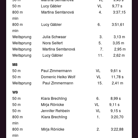
50 m Lucy Gäbler VL 9,77 s
800 m Martina Semtanová 4. 3:37,15
min
800 m Lucy Gäbler 6. 3:51,61
min
Weitsprung Julia Schwaar 3. 3,13 m
Weitsprung Nora Seifert 5. 3,05 m
Weitsprung Martina Semtanová 7. 2,95 m
Weitsprung Lucy Gäbler 11. 2,62 m
M8
50 m Paul Zimmermann VL 9,61 s
50 m Domenic Heiko Wolf VL 11,78 s
Weitsprung Paul Zimmermann 15. 2,41 m
W9
50 m Kiara Brechling 6. 8,99 s
50 m Mirja Rönicke VL 9,11 s
50 m Jennifer Rehbein VL 9,15 s
800 m Kiara Brechling 1. 3:20,70
min
800 m Mirja Rönicke 2. 3:22,88
min