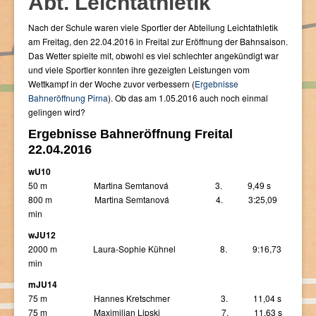
Abt. Leichtathletik
Nach der Schule waren viele Sportler der Abteilung Leichtathletik
am Freitag, den 22.04.2016 in Freital zur Eröffnung der Bahnsaison.
Das Wetter spielte mit, obwohl es viel schlechter angekündigt war
und viele Sportler konnten ihre gezeigten Leistungen vom
Wettkampf in der Woche zuvor verbessern (
Ergebnisse
Bahneröffnung Pirna
). Ob das am 1.05.2016 auch noch einmal
gelingen wird?
Ergebnisse Bahneröffnung Freital
22.04.2016
wU10
50 m Martina Semtanová 3. 9,49 s
800 m Martina Semtanová 4. 3:25,09
min
wJU12
2000 m Laura-Sophie Kühnel 8. 9:16,73
min
mJU14
75 m Hannes Kretschmer 3. 11,04 s
75 m Maximilian Lipski 7. 11,63 s