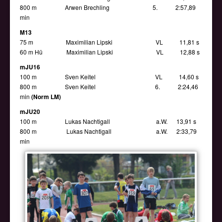
800 m Arwen Brechling 5. 2:57,89
min
M13
75 m Maximilian Lipski VL 11,81 s
60 m Hü Maximilian Lipski VL 12,88 s
mJU16
100 m Sven Keitel VL 14,60 s
800 m Sven Keitel 6. 2:24,46
min
(Norm LM)
mJU20
100 m Lukas Nachtigall a.W. 13,91 s
800 m Lukas Nachtigall a.W. 2:33,79
min