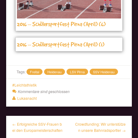
2016 – Schülersportfest Pirna (April) (6)
2016 – Schülersportfest Pirna (April) (1)
Tags:
Freital
Heidenau
LSV Pirna
SSV Heidenau
Leichtathletik
Kommentare sind geschlossen
Lukasnacht
← Erfolgreiche SSV-Frauen b
Crowdfunding: Wir unterstütze
ei den Europameisterschaften
n unsere Bahnradsportler →