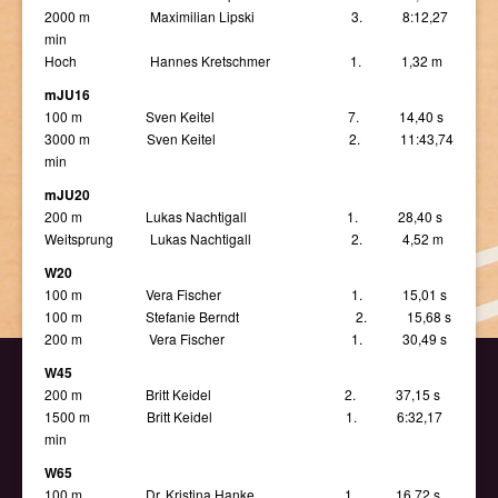
2000 m Maximilian Lipski 3. 8:12,27
min
Hoch Hannes Kretschmer 1. 1,32 m
mJU16
100 m Sven Keitel 7. 14,40 s
3000 m Sven Keitel 2. 11:43,74
min
mJU20
200 m Lukas Nachtigall 1. 28,40 s
Weitsprung Lukas Nachtigall 2. 4,52 m
W20
100 m Vera Fischer 1. 15,01 s
100 m Stefanie Berndt 2. 15,68 s
200 m Vera Fischer 1. 30,49 s
W45
200 m Britt Keidel 2. 37,15 s
1500 m Britt Keidel 1. 6:32,17
min
W65
100 m Dr. Kristina Hanke 1. 16,72 s