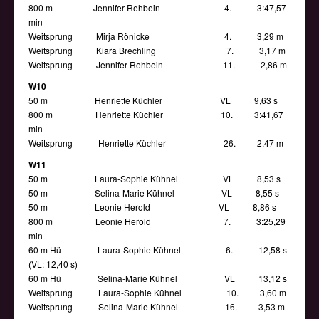
800 m Jennifer Rehbein 4. 3:47,57
min
Weitsprung Mirja Rönicke 4. 3,29 m
Weitsprung Kiara Brechling 7. 3,17 m
Weitsprung Jennifer Rehbein 11. 2,86 m
W10
50 m Henriette Küchler VL 9,63 s
800 m Henriette Küchler 10. 3:41,67
min
Weitsprung Henriette Küchler 26. 2,47 m
W11
50 m Laura-Sophie Kühnel VL 8,53 s
50 m Selina-Marie Kühnel VL 8,55 s
50 m Leonie Herold VL 8,86 s
800 m Leonie Herold 7. 3:25,29
min
60 m Hü Laura-Sophie Kühnel 6. 12,58 s
(VL: 12,40 s)
60 m Hü Selina-Marie Kühnel VL 13,12 s
Weitsprung Laura-Sophie Kühnel 10. 3,60 m
Weitsprung Selina-Marie Kühnel 16. 3,53 m